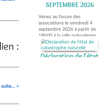
de catastrophe
naturelle
DEMANDE D'ÉTAT DE
CATASTROPHE NATURELLE
POUR : SÉCHERESSE LIÉE À
LA CANICULE
MOUVEMENT DE TERRAIN
lien :
LIÉ AU RETRAIT ET/OU
GONFLEMENT DES ARGILES
DATE LIMITE DE DÉPÔT
POUR LA DÉCLARATION ...[]
Permanences des
Lire la suite... >
élus - 4 dates à
retenir
 suite... >
Lire la suite... >