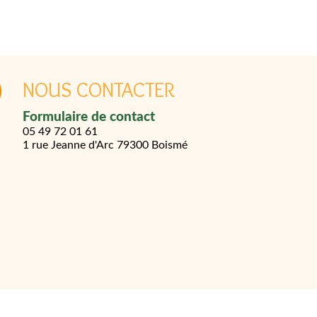
ARRETE PREFECTORAL
NOUS CONTACTER
: Limitant
Formulaire de contact
provisoirement les
05 49 72 01 61
usages de l'eau
1 rue Jeanne d'Arc
79300 Boismé
Lire la suite... >
REPAS DES
PRODUCTEURS