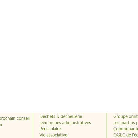
Salle de la Boucherie
Les petites 
Services extérieurs
MACOPA: AM
Tarifs cimetières
Atelier phot
al
Menu Cantine
APEB
Déchets & déchetterie
Groupe ornit
prochain conseil
Démarches administratives
Les martins 
ux
Périscolaire
Communauté 
Boismé
Vie associative
OGEC de l'é