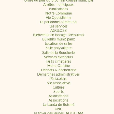
Ordre du jour du prochain conseil municipal
Arrêtés municipaux
Publications
Notre Commune
Vie Quotidienne
Le personnel communal
Les services
AGGLO2B
Bienvenue en bocage Bressuirais
Bulletins municipaux
Location de salles
Salle polyvalente
Salle de la Boucherie
Services extérieurs
Tarifs cimetières
Menu Cantine
Déchets & déchetterie
Démarches administratives
Périscolaire
Vie associative
Culture
Sports
Associations
Associations
La banda de Boismé
UNC
Le foyer des jeunes: ADOTEAM