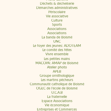
Déchets & déchetterie
Démarches administratives
Périscolaire
Vie associative
Culture
Sports
Associations
Associations
La banda de Boismé
UNC
Le foyer des jeunes: ADOTEAM
Le comité des fêtes
Vivre ensemble
Les petites mains
MACOPA: AMAP de Boismé
Atelier photo
APEB
Groupe ornithologique
Les martins pêcheurs
Communauté catholique de Boismé
OGEC de l'école de Boismé
U.C.A.B
La fraternelle
Espace Associations
Vie économique
Entreprises et Commerces