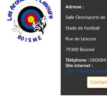
Adresse :
Salle Omnisports d
Stade de football
Rue de Lescure
79300 Boismé
Téléphone :
060684
Site internet :
http://www.facebo
Contact