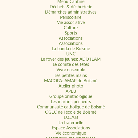
Menu Cantine
Déchets & déchetterie
Démarches administratives
Périscolaire
Vie associative
Culture
Sports
Associations
Associations
La banda de Boismé
UNC
Le foyer des jeunes: ADOTEAM
Le comité des fêtes
Vivre ensemble
Les petites mains
MACOPA: AMAP de Boismé
Atelier photo
APEB
Groupe ornithologique
Les martins pêcheurs
Communauté catholique de Boismé
OGEC de l'école de Boismé
U.C.A.B
La fraternelle
Espace Associations
Vie économique